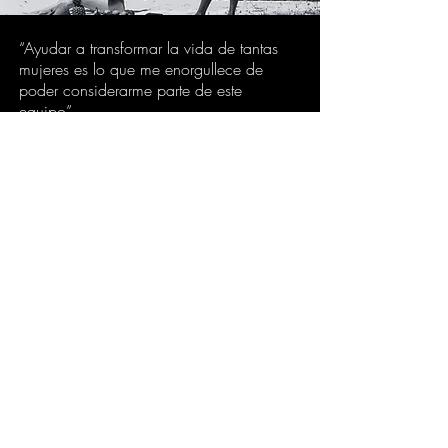
“Ayudar a transformar la vida de tantas
mujeres es lo que me enorgullece de
poder considerarme parte de este
equipo”
Plaza Alexa
Gerente en Everlasting Eros.
Sobre nosotros
Fundada en 2021, Everlasting Eros se
encuentra entre las agencias de OnlyFans